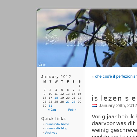
«
che cos'è il perfezioni
January 2012
M
T
W
T
F
S
S
1
2
3
4
5
6
7
8
9
10
11
12
13
14
15
is lezen sl
16
17
18
19
20
21
22
23
24
25
26
27
28
29
January 28th, 2012
30
31
« Jan
Feb »
Vorig jaar heb ik
Quick links
daarvoor was dit 
numerodix home
numerodix blog
weinig geschreve
Archives
voelde om te schr