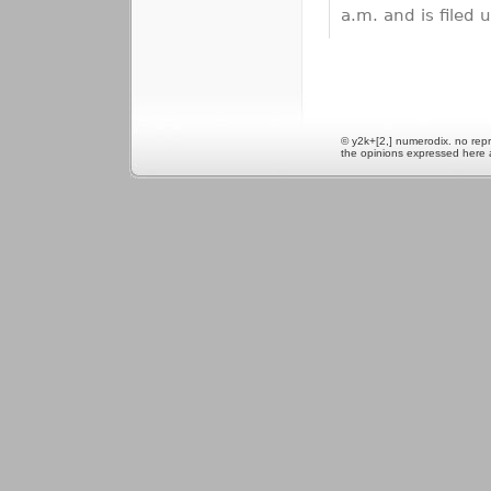
a.m. and is filed
© y2k+[2,] numerodix. no repr
the opinions expressed here 