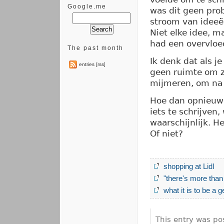
Google.me
was dit geen prob
stroom van ideeën
Niet elke idee, m
had een overvloe
The past month
Ik denk dat als je
entries [rss]
geen ruimte om z
mijmeren, om na 
Hoe dan opnieuw 
iets te schrijven,
waarschijnlijk. He
Of niet?
shopping at Lidl
"there's more than
what it is to be a 
This entry was po